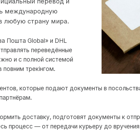
фициальный перевод и
ать международную
в любую страну мира.
а Пошта Global» и DHL
 отправлять переведённые
жно и с полной системой
з повним трекінгом.
ентов, которые подают документы в посольства
партнёрам.
рмить доставку, подготовят документы к отпр
сь процесс — от передачи курьеру до вручения