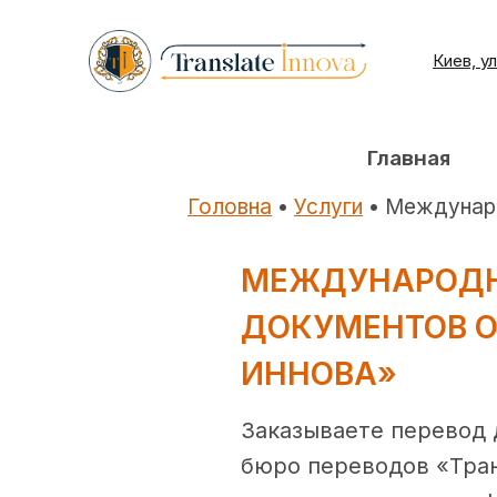
Перейти
к
Киев, у
содержимому
Главная
Головна
•
Услуги
•
Междунаро
МЕЖДУНАРОДН
ДОКУМЕНТОВ О
ИННОВА»
Заказываете перевод 
бюро переводов «Тра