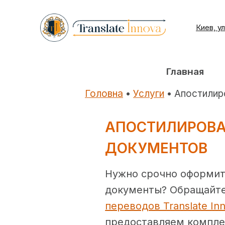
Перейти
к
Киев, у
содержимому
Главная
Головна
•
Услуги
•
Апостилир
АПОСТИЛИРОВ
ДОКУМЕНТОВ
Нужно срочно оформит
документы? Обращайт
переводов Translate In
предоставляем компле