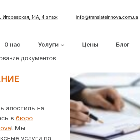
л. Игоревская, 14А, 4 этаж
info@translateinnova.com.ua
О нас
Услуги
Цены
Блог
ование документов
АНИЕ
ь апостиль на
есь в
бюро
nova
! Мы
ксные услуги по