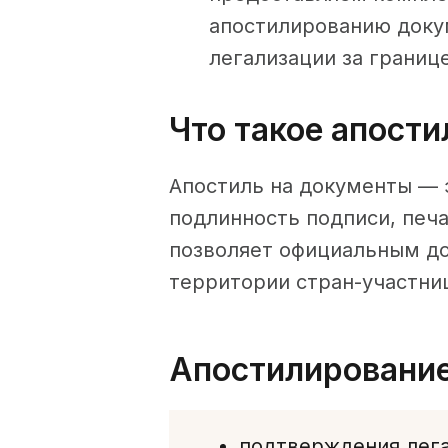
апостилированию доку
легализации за границ
Что такое апости
Апостиль на документы — 
подлинность подписи, печ
позволяет официальным до
территории стран-участниц
Апостилирование
подтверждения лега