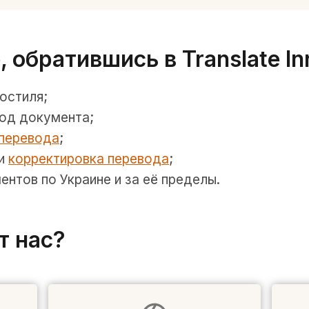
, обратившись в Translate In
остиля;
од документа;
 перевода
;
 и
корректировка перевода
;
нтов по Украине и за её пределы.
т нас?