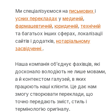
Ми спеціалізуємося на
письмових
і
усних перекладах
у
медичній
,
фармацевтичній
,
юридичній
,
технічній
та багатьох інших сферах, локалізації
сайтів і додатків,
нотаріальному
засвідченні
.
Наша компанія об’єднує фахівців, які
досконало володіють не лише мовами,
а й контекстом галузей, в яких
працюють наші клієнти. Це дає нам
змогу створювати переклади, що
точно передають зміст, стиль і
термінологію оригіналу.