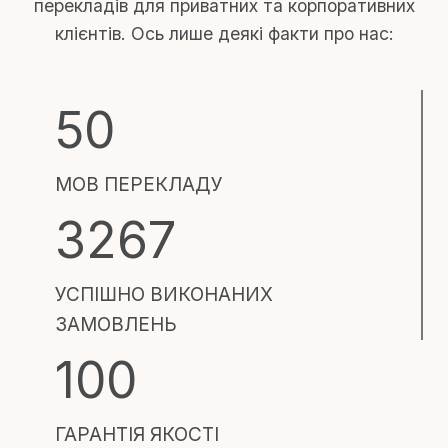
перекладів для приватних та корпоративних
клієнтів. Ось лише деякі факти про нас:
5
50
0
МОВ ПЕРЕКЛАДУ
3
3267
2
6
УСПІШНО ВИКОНАНИХ
7
ЗАМОВЛЕНЬ
1
100
0
0
ГАРАНТІЯ ЯКОСТІ